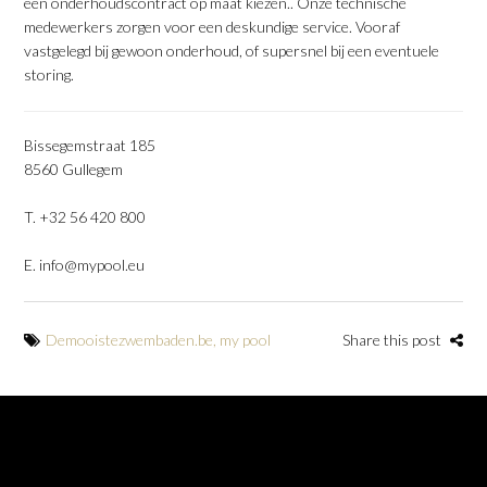
een onderhoudscontract op maat kiezen.. Onze technische
medewerkers zorgen voor een deskundige service. Vooraf
vastgelegd bij gewoon onderhoud, of supersnel bij een eventuele
storing.
Bissegemstraat 185
8560 Gullegem
T. +32 56 420 800
E.
info@mypool.eu
Demooistezwembaden.be
,
my pool
Share this post