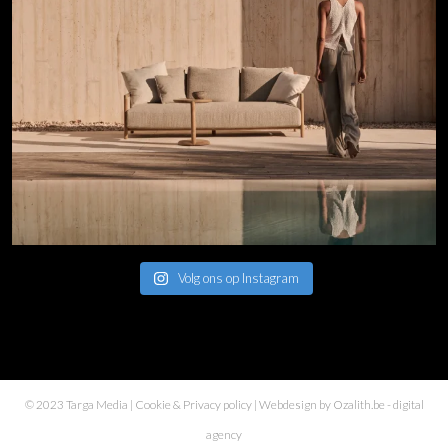
Volg ons op Instagram
© 2023 Targa Media |
Cookie & Privacy policy
| Webdesign by
Ozalith.be
- digital
agency