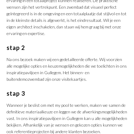
ervaring in een totaalproject kunnen realiseren. De praktische
wensen zijn het vertrekpunt. Een zwembad dat visueel perfect
geïntegreerd is in de omgeving en een totaalplaatje dat stijlvol en tot
in de kleinste details is afgewerkt, is het eindresultaat. Wil je een
eigen architect inschakelen, dan staan wij hem graag bij met onze
ervaring en expertise.
stap 2
Na ons bezoek maken wij een gedetailleerde offerte. Wij voorzien
alle mogelijke opties en keuzemogelijkheden die we toelichten in ons
inspiratiepaviljoen in Gullegem. Het binnen- en
buitendemozwembad zijn onze visitekaartjes.
stap 3
Wanneer je beslist om met my pool te werken, maken we samen de
definitieve materiaalkeuze en leggen we de afwerkingsmogelijkheden
vast. In ons inspiratiepaviljoen in Gullegem kan u alle mogelijkheden
bekijken. Afhankelijk van je wensen en gekozen opties kunnen we
ook referentieprojecten bij andere klanten bezoeken.