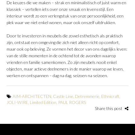
De keuzes die we maken – strak en minimalistisch of juist warm en
klassiek – vertellen iets over onze smaak en levensstijl. Een
interieur wordt zo een verlengstuk van onze persoonlijkheid, een
plek waar we niet enkel wonen, maar ook onszelf uitdrukken.
​Door te investeren in meubels die zowel esthetisch als praktisch
zijn, ontstaat een omgeving die zich niet alleen richt op comfort,
maar ook op beleving. Ze vormen het decor van ons dagelijks leven:
van de stille momenten in de ochtend tot de avonden waarop
vrienden en familie samenkomen. Zo zijn meubels nooit enkel
objecten, maar actieve deelnemers in de manier waarop we leven,
werken en ontspannen – dag na dag, seizoen na seizoen.
AIM-ARCHITECTEN
,
Castle Line
,
Detremmerie
,
Ethnicraft
,
JOLI-WIRE
,
Limited Edition
,
PAUL ROGERS
Share this post