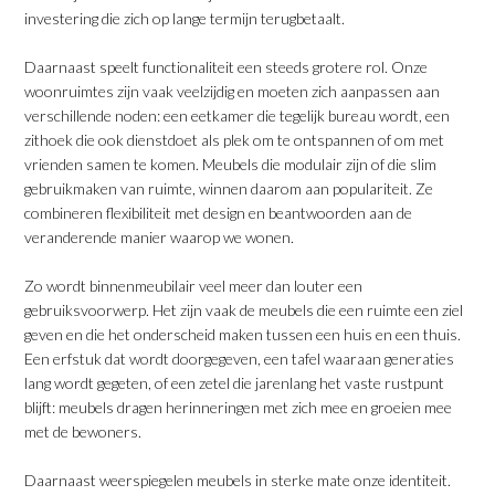
investering die zich op lange termijn terugbetaalt.
​Daarnaast speelt functionaliteit een steeds grotere rol. Onze
woonruimtes zijn vaak veelzijdig en moeten zich aanpassen aan
verschillende noden: een eetkamer die tegelijk bureau wordt, een
zithoek die ook dienstdoet als plek om te ontspannen of om met
vrienden samen te komen. Meubels die modulair zijn of die slim
gebruikmaken van ruimte, winnen daarom aan populariteit. Ze
combineren flexibiliteit met design en beantwoorden aan de
veranderende manier waarop we wonen.
​Zo wordt binnenmeubilair veel meer dan louter een
gebruiksvoorwerp. Het zijn vaak de meubels die een ruimte een ziel
geven en die het onderscheid maken tussen een huis en een thuis.
Een erfstuk dat wordt doorgegeven, een tafel waaraan generaties
lang wordt gegeten, of een zetel die jarenlang het vaste rustpunt
blijft: meubels dragen herinneringen met zich mee en groeien mee
met de bewoners.
​Daarnaast weerspiegelen meubels in sterke mate onze identiteit.