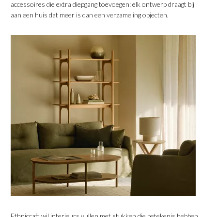
accessoires die extra diepgang toevoegen: elk ontwerp draagt bij
aan een huis dat meer is dan een verzameling objecten.
​Ethnicraft wil interieurs vullen met stukken die betekenis hebben