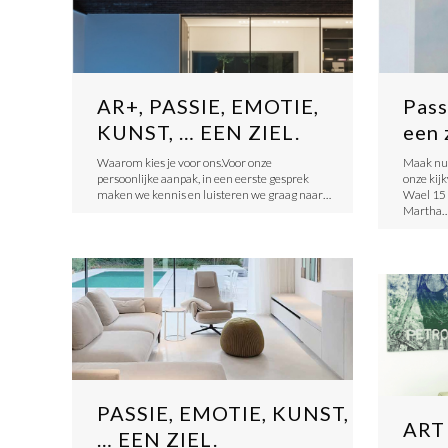
AR+, PASSIE, EMOTIE,
Pass
KUNST, … EEN ZIEL.
een 
Waarom kies je voor ons.Voor onze
Maak nu 
persoonlijke aanpak, in een eerste gesprek
onze kij
maken we kennis en luisteren we graag naar…
Wael 15 
Martha
PASSIE, EMOTIE, KUNST,
ART
… EEN ZIEL.