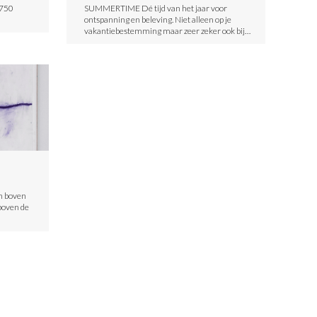
 750
SUMMERTIME Dé tijd van het jaar voor
ontspanning en beleving. Niet alleen op je
vakantiebestemming maar zeer zeker ook bij…
n boven
 boven de