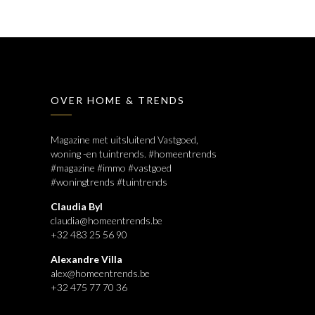
OVER HOME & TRENDS
Magazine met uitsluitend Vastgoed,
woning -en tuintrends. #homeentrends
#magazine #immo #vastgoed
#woningtrends #tuintrends
Claudia Byl
claudia@homeentrends.be
+32 483 25 56 90
Alexandre Villa
alex@homeentrends.be
+32 475 77 70 36