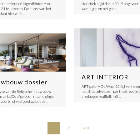
 interieur dé ingrediënten van
statistiek blijkt dat in 2019 ongeveer
 21 te Lokeren. De kunst van het
woningen en net geen…
taat hier zelfs…
ART INTERIOR
uwbouw dossier
ART gallery De Wael 15 ligt verheve
yse van de Belgische nieuwbouw
het straatniveau en per trap treed je
markt. De afgelopen maand ging er
alledaagse realiteit. Nét…
 voorbij of vastgoed was op de…
1
2
Next