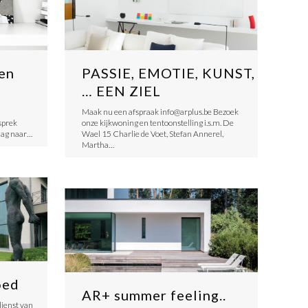
 en
PASSIE, EMOTIE, KUNST,
… EEN ZIEL
Maak nu een afspraak info@arplus.be Bezoek
sprek
onze kijkwoning en tentoonstelling i.s.m. De
aag naar…
Wael 15 Charlie de Voet, Stefan Annerel,
Martha…
oed
AR+ summer feeling..
 dienst van