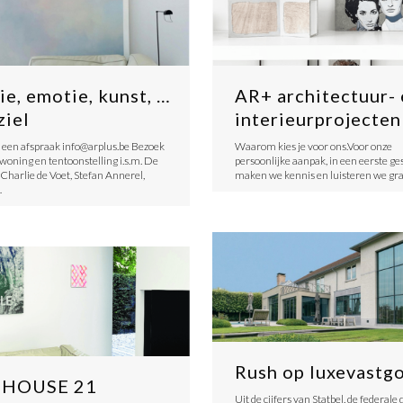
ie, emotie, kunst, …
AR+ architectuur-
ziel
interieurprojecten
een afspraak info@arplus.be Bezoek
Waarom kies je voor ons.Voor onze
kwoning en tentoonstelling i.s.m. De
persoonlijke aanpak, in een eerste ge
Charlie de Voet, Stefan Annerel,
maken we kennis en luisteren we gr
…
Rush op luxevastg
 HOUSE 21
Uit de cijfers van Statbel, de federale