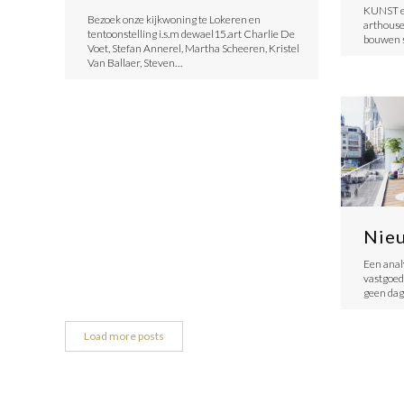
KUNST en
Bezoek onze kijkwoning te Lokeren en
arthouse
tentoonstelling i.s.m dewael15.art Charlie De
bouwen s
Voet, Stefan Annerel, Martha Scheeren, Kristel
Van Ballaer, Steven…
Nie
Een anal
vastgoed
geen dag
Load more posts