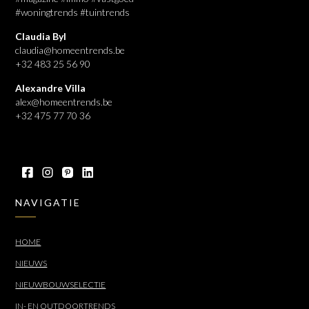
#woningtrends #tuintrends
Claudia Byl
claudia@homeentrends.be
+32 483 25 56 90
Alexandre Villa
alex@homeentrends.be
+32 475 77 70 36
NAVIGATIE
HOME
NIEUWS
NIEUWBOUWSELECTIE
IN- EN OUTDOORTRENDS