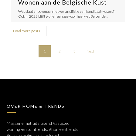
Wonen aan de Belgische Kust
Wat staat er bovenaan het verlanglijstje van kandidaat-kopers?
Ook in 2022 blijft wonen aan zee voor heel wat Belgen de…
Load more posts
1
2
3
Next
OVER HOME & TRENDS
Magazine met uitsluitend Vastgoed,
woning -en tuintrends. #homeentrends
#magazine #immo #vastgoed