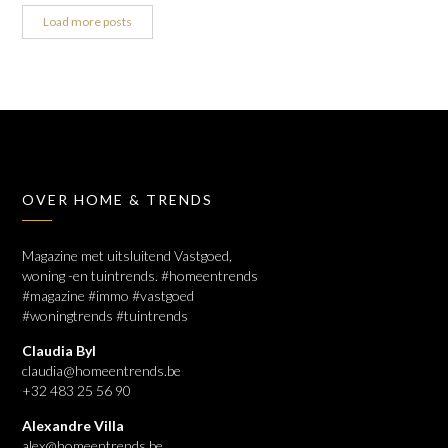
Load more posts
OVER HOME & TRENDS
Magazine met uitsluitend Vastgoed,
woning -en tuintrends. #homeentrends
#magazine #immo #vastgoed
#woningtrends #tuintrends
Claudia Byl
claudia@homeentrends.be
+32 483 25 56 90
Alexandre Villa
alex@homeentrends.be