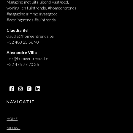
Magazine met uitsluitend Vastgoed,
woning -en tuintrends. #homeentrends
#magazine #immo #vastgoed
#woningtrends #tuintrends
Claudia Byl
claudia@homeentrends.be
+32 483 25 56 90
Alexandre Villa
alex@homeentrends.be
+32 475 77 70 36
NAVIGATIE
HOME
NIEUWS