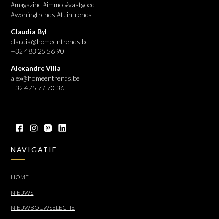
#magazine #immo #vastgoed
#woningtrends #tuintrends
Claudia Byl
claudia@homeentrends.be
+32 483 25 56 90
Alexandre Villa
alex@homeentrends.be
+32 475 77 70 36
NAVIGATIE
HOME
NIEUWS
NIEUWBOUWSELECTIE