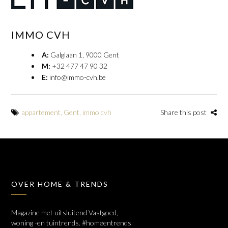
IMMO CVH
A:
Galglaan 1, 9000 Gent
M:
+32 477 47 90 32
E:
info@immo-cvh.be
appartement
,
Gent
,
immo cvh
Share this post
OVER HOME & TRENDS
Magazine met uitsluitend Vastgoed,
woning -en tuintrends. #homeentrends