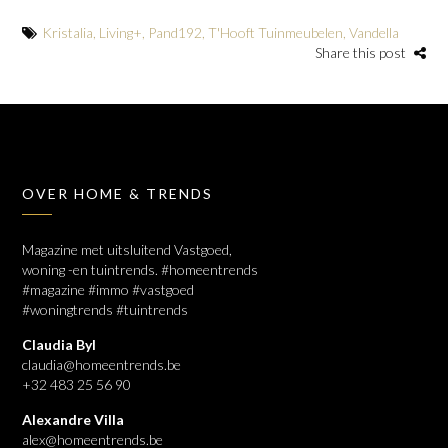
Kristalia
,
Living+
,
Pand192
,
T'Hooft Tuinmeubelen
,
Vandella
Share this post
OVER HOME & TRENDS
Magazine met uitsluitend Vastgoed,
woning -en tuintrends. #homeentrends
#magazine #immo #vastgoed
#woningtrends #tuintrends
Claudia Byl
claudia@homeentrends.be
+32 483 25 56 90
Alexandre Villa
alex@homeentrends.be