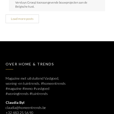
Versluys Groep) toonaangevende bouwprojecten aan de
Belgische kust.
Load more posts
OVER HOME & TRENDS
Magazine met uitsluitend Vastgoed,
woning -en tuintrends. #homeentrends
#magazine #immo #vastgoed
#woningtrends #tuintrends
Claudia Byl
claudia@homeentrends.be
+32 483 25 56 90