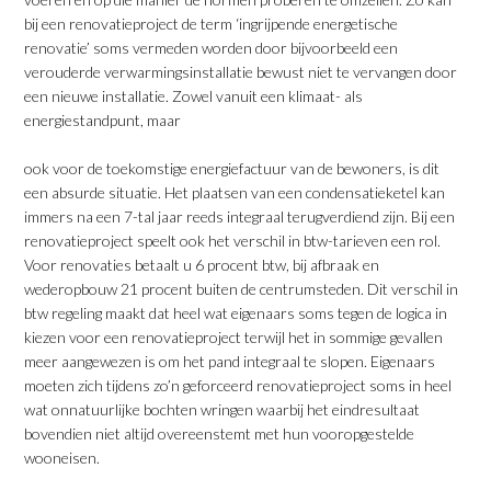
bij een renovatieproject de term ‘ingrijpende energetische
renovatie’ soms vermeden worden door bijvoorbeeld een
verouderde verwarmingsinstallatie bewust niet te vervangen door
een nieuwe installatie. Zowel vanuit een klimaat- als
energiestandpunt, maar
ook voor de toekomstige energiefactuur van de bewoners, is dit
een absurde situatie. Het plaatsen van een condensatieketel kan
immers na een 7-tal jaar reeds integraal terugverdiend zijn. Bij een
renovatieproject speelt ook het verschil in btw-tarieven een rol.
Voor renovaties betaalt u 6 procent btw, bij afbraak en
wederopbouw 21 procent buiten de centrumsteden. Dit verschil in
btw regeling maakt dat heel wat eigenaars soms tegen de logica in
kiezen voor een renovatieproject terwijl het in sommige gevallen
meer aangewezen is om het pand integraal te slopen. Eigenaars
moeten zich tijdens zo’n geforceerd renovatieproject soms in heel
wat onnatuurlijke bochten wringen waarbij het eindresultaat
bovendien niet altijd overeenstemt met hun vooropgestelde
wooneisen.