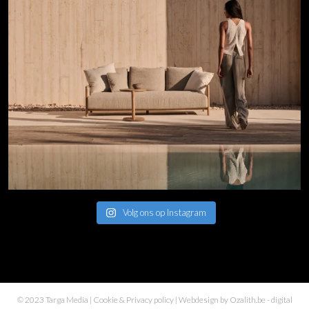
Volg ons op Instagram
© 2023 Targa Media |
Cookie & Privacy policy
| Webdesign by
Ozalith.be
- digital