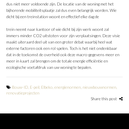
dus niet meer voldoende zijn. De locatie van de woning met het
bijhorende mobiliteitsplaatje zal dus even belangrijk worden. Wie
dicht bij een treinstation woont en effectief elke dag de
trein neemt naar kantoor of wie dicht bij zijn werk woont zal
immers minder CO2 uitstoten voor zijn verplaatsingen. Deze visie
maakt uiteraard deel uit van een groter debat waarbij heel wat
externe factoren ook een rol spelen. Toch is het niet ondenkbaar
dat in de toekomst de overheid ook deze macro-gegevens meer en
meer in kaart zal brengen om de totale energie efficiëntie en
ecologische voetafdruk van uw woning te bepalen.
Bouw-ID
,
E-peil
,
Elbeko
,
energienormen
,
nieuwbouwnormen
,
renovatieprojecten
Share this post