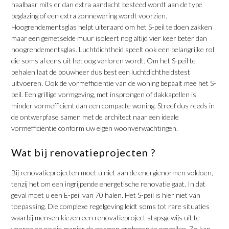
haalbaar mits er dan extra aandacht besteed wordt aan de type
beglazing of een extra zonnewering wordt voorzien.
Hoogrendementsglas helpt uiteraard om het S-peil te doen zakken
maar een gemetselde muur isoleert nog altijd vier keer beter dan
hoogrendementsglas. Luchtdichtheid speelt ook een belangrijke rol
die soms al eens uit het oog verloren wordt. Om het S-peil te
behalen laat de bouwheer dus best een luchtdichtheidstest
uitvoeren. Ook de vormefficiëntie van de woning bepaalt mee het S-
peil. Een grillige vormgeving, met insprongen of dakkapellen is
minder vormefficient dan een compacte woning. Streef dus reeds in
de ontwerpfase samen met de architect naar een ideale
vormefficiëntie conform uw eigen woonverwachtingen.
Wat bij renovatieprojecten ?
Bij renovatieprojecten moet u niet aan de energienormen voldoen,
tenzij het om een ingrijpende energetische renovatie gaat. In dat
geval moet u een E-peil van 70 halen. Het S-peil is hier niet van
toepassing. Die complexe regelgeving leidt soms tot rare situaties
waarbij mensen kiezen een renovatieproject stapsgewijs uit te
voeren en op die manier de normen proberen te omzeilen. Zo kan