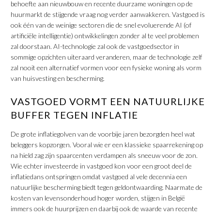
behoefte aan nieuwbouw en recente duurzame woningen op de
huurmarkt de stijgende vraag nog verder aanwakkeren. Vastgoed is
ook één van de weinige sectoren die de snel evoluerende AI (of
artificiële intelligentie) ontwikkelingen zonder al te veel problemen
zal doorstaan. AI-technologie zal ook de vastgoedsector in
sommige opzichten uiteraard veranderen, maar de technologie zelf
zal nooit een alternatief vormen voor een fysieke woning als vorm
van huisvesting en bescherming.
VASTGOED VORMT EEN NATUURLIJKE
BUFFER TEGEN INFLATIE
De grote inflatiegolven van de voorbije jaren bezorgden heel wat
beleggers kopzorgen. Vooral wie er een klassieke spaarrekening op
na hield zag zijn spaarcenten verdampen als sneeuw voor de zon.
Wie echter investeerde in vastgoed kon voor een groot deel de
inflatiedans ontspringen omdat vastgoed al vele decennia een
natuurlijke bescherming biedt tegen geldontwaarding. Naarmate de
kosten van levensonderhoud hoger worden, stijgen in België
immers ook de huurprijzen en daarbij ook de waarde van recente