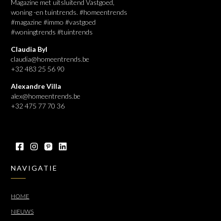
Magazine met uitsluitend Vastgoed,
woning -en tuintrends. #homeentrends
#magazine #immo #vastgoed
#woningtrends #tuintrends
Claudia Byl
claudia@homeentrends.be
+32 483 25 56 90
Alexandre Villa
alex@homeentrends.be
+32 475 77 70 36
NAVIGATIE
HOME
NIEUWS