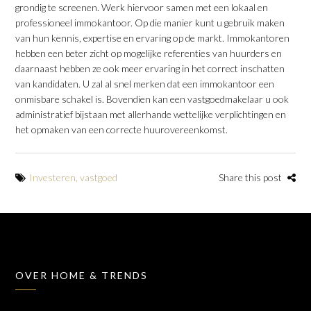
grondig te screenen. Werk hiervoor samen met een lokaal en
professioneel immokantoor. Op die manier kunt u gebruik maken
van hun kennis, expertise en ervaring op de markt. Immokantoren
hebben een beter zicht op mogelijke referenties van huurders en
daarnaast hebben ze ook meer ervaring in het correct inschatten
van kandidaten. U zal al snel merken dat een immokantoor een
onmisbare schakel is. Bovendien kan een vastgoedmakelaar u ook
administratief bijstaan met allerhande wettelijke verplichtingen en
het opmaken van een correcte huurovereenkomst.
Investeren
,
vastgoed
Share this post
OVER HOME & TRENDS