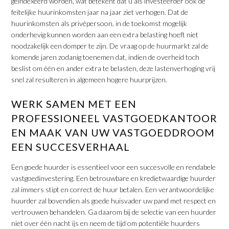
geïndexeerd worden, wat betekent dat u als investeerder ook de
feitelijke huurinkomsten jaar na jaar ziet verhogen. Dat de
huurinkomsten als privépersoon, in de toekomst mogelijk
onderhevig kunnen worden aan een extra belasting hoeft niet
noodzakelijk een domper te zijn. De vraag op de huurmarkt zal de
komende jaren zodanig toenemen dat, indien de overheid toch
beslist om één en ander extra te belasten, deze lastenverhoging vrij
snel zal resulteren in algemeen hogere huurprijzen.
WERK SAMEN MET EEN
PROFESSIONEEL VASTGOEDKANTOOR
EN MAAK VAN UW VASTGOEDDROOM
EEN SUCCESVERHAAL
Een goede huurder is essentieel voor een succesvolle en rendabele
vastgoedinvestering. Een betrouwbare en kredietwaardige huurder
zal immers stipt en correct de huur betalen. Een verantwoordelijke
huurder zal bovendien als goede huisvader uw pand met respect en
vertrouwen behandelen. Ga daarom bij de selectie van een huurder
niet over één nacht ijs en neem de tijd om potentiële huurders