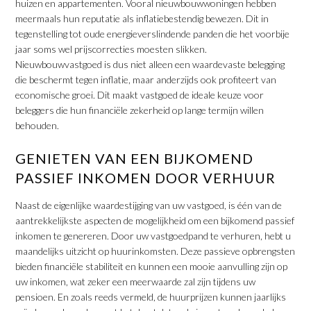
huizen en appartementen. Vooral nieuwbouwwoningen hebben
meermaals hun reputatie als inflatiebestendig bewezen. Dit in
tegenstelling tot oude energieverslindende panden die het voorbije
jaar soms wel prijscorrecties moesten slikken.
Nieuwbouwvastgoed is dus niet alleen een waardevaste belegging
die beschermt tegen inflatie, maar anderzijds ook profiteert van
economische groei. Dit maakt vastgoed de ideale keuze voor
beleggers die hun financiële zekerheid op lange termijn willen
behouden.
GENIETEN VAN EEN BIJKOMEND
PASSIEF INKOMEN DOOR VERHUUR
Naast de eigenlijke waardestijging van uw vastgoed, is één van de
aantrekkelijkste aspecten de mogelijkheid om een bijkomend passief
inkomen te genereren. Door uw vastgoedpand te verhuren, hebt u
maandelijks uitzicht op huurinkomsten. Deze passieve opbrengsten
bieden financiële stabiliteit en kunnen een mooie aanvulling zijn op
uw inkomen, wat zeker een meerwaarde zal zijn tijdens uw
pensioen. En zoals reeds vermeld, de huurprijzen kunnen jaarlijks