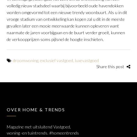
volledig nieuw stadsdeel waarbij bijvoorbeeld oude havendokken
worden omgevormd tot een nieuwe trendy woonbuurt. Als u in dit
vroege stadium van ontwikkeling kan kopen zal u dit in de meeste
gevallen later een mooie meerwaarde kunnen opleveren want
naarmate de jaren voorbijgaan en de buurt verder groeit, kunnen
de verkoopprijzen soms pijlsnel de hoogte inschieten.
droomwoning
,
exclusief vastgoed
,
luxevastgoed
Share this post
OVER HOME & TRENDS
Magazine met uitsluitend Vastgoed,
woning -en tuintrends. #homeentrends