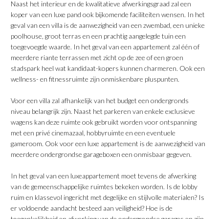
Naast het interieur en de kwalitatieve afwerkingsgraad zal een
koper van een luxe pand ook bijkomende faciliteiten wensen. In het
geval van een villa is de aanwezigheid van een zwembad, een unieke
poolhouse, groot terras en een prachtig aangelegde tuin een
toegevoegde waarde. In het geval van een appartement zal één of
meerdere riante terrassen met zicht op de zee of een groen
stadspark heel wat kandidaat-kopers kunnen charmeren. Ook een
wellness- en fitnessruimte zijn onmiskenbare pluspunten.
​Voor een villa zal afhankelijk van het budget een ondergronds
niveau belangrijk zijn. Naast het parkeren van enkele exclusieve
wagens kan deze ruimte ook gebruikt worden voor ontspanning
met een privé cinemazaal, hobbyruimte en een eventuele
gameroom. Ook voor een luxe appartement is de aanwezigheid van
meerdere ondergrondse garageboxen een onmisbaar gegeven.
​In het geval van een luxeappartement moet tevens de afwerking
van de gemeenschappelijke ruimtes bekeken worden. Is de lobby
ruim en klassevol ingericht met degelijke en stijlvolle materialen? Is
er voldoende aandacht besteed aan veiligheid? Hoe is de
toegankelijkheid en afwerking van de ondergrondse garages en zijn