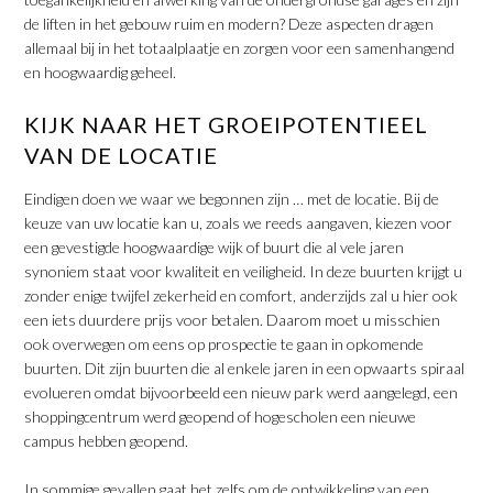
de liften in het gebouw ruim en modern? Deze aspecten dragen
allemaal bij in het totaalplaatje en zorgen voor een samenhangend
en hoogwaardig geheel.
KIJK NAAR HET GROEIPOTENTIEEL
VAN DE LOCATIE
Eindigen doen we waar we begonnen zijn … met de locatie. Bij de
keuze van uw locatie kan u, zoals we reeds aangaven, kiezen voor
een gevestigde hoogwaardige wijk of buurt die al vele jaren
synoniem staat voor kwaliteit en veiligheid. In deze buurten krijgt u
zonder enige twijfel zekerheid en comfort, anderzijds zal u hier ook
een iets duurdere prijs voor betalen. Daarom moet u misschien
ook overwegen om eens op prospectie te gaan in opkomende
buurten. Dit zijn buurten die al enkele jaren in een opwaarts spiraal
evolueren omdat bijvoorbeeld een nieuw park werd aangelegd, een
shoppingcentrum werd geopend of hogescholen een nieuwe
campus hebben geopend.
​In sommige gevallen gaat het zelfs om de ontwikkeling van een