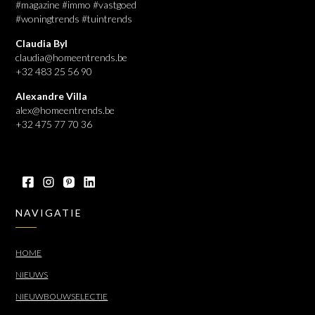
#magazine #immo #vastgoed
#woningtrends #tuintrends
Claudia Byl
claudia@homeentrends.be
+32 483 25 56 90
Alexandre Villa
alex@homeentrends.be
+32 475 77 70 36
NAVIGATIE
HOME
NIEUWS
NIEUWBOUWSELECTIE