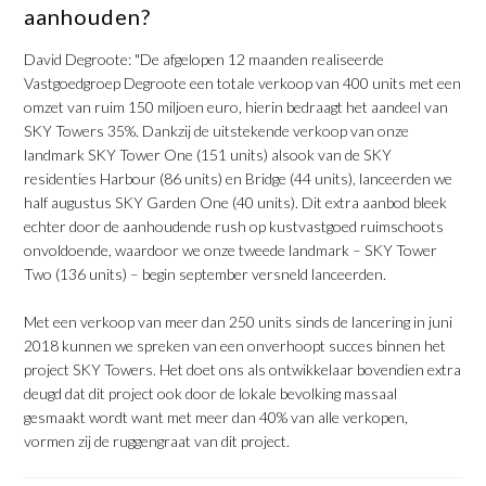
aanhouden?
David Degroote: "De afgelopen 12 maanden realiseerde
Vastgoedgroep Degroote een totale verkoop van 400 units met een
omzet van ruim 150 miljoen euro, hierin bedraagt het aandeel van
SKY Towers 35%. Dankzij de uitstekende verkoop van onze
landmark SKY Tower One (151 units) alsook van de SKY
residenties Harbour (86 units) en Bridge (44 units), lanceerden we
half augustus SKY Garden One (40 units). Dit extra aanbod bleek
echter door de aanhoudende rush op kustvastgoed ruimschoots
onvoldoende, waardoor we onze tweede landmark – SKY Tower
Two (136 units) – begin september versneld lanceerden.
Met een verkoop van meer dan 250 units sinds de lancering in juni
2018 kunnen we spreken van een onverhoopt succes binnen het
project SKY Towers. Het doet ons als ontwikkelaar bovendien extra
deugd dat dit project ook door de lokale bevolking massaal
gesmaakt wordt want met meer dan 40% van alle verkopen,
vormen zij de ruggengraat van dit project.