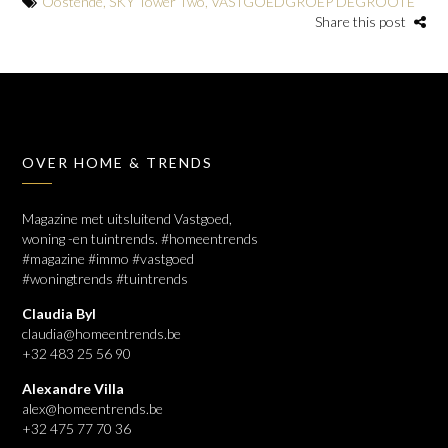
Oostende
,
SKY Tower Two
,
VASTGOEDGROEP DEGROOTE
Share this post
OVER HOME & TRENDS
Magazine met uitsluitend Vastgoed,
woning -en tuintrends. #homeentrends
#magazine #immo #vastgoed
#woningtrends #tuintrends
Claudia Byl
claudia@homeentrends.be
+32 483 25 56 90
Alexandre Villa
alex@homeentrends.be
+32 475 77 70 36