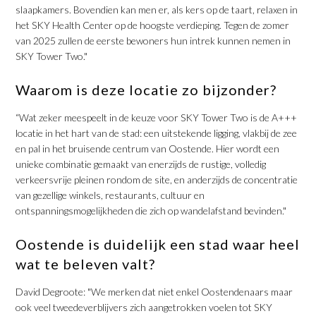
slaapkamers. Bovendien kan men er, als kers op de taart, relaxen in
het SKY Health Center op de hoogste verdieping. Tegen de zomer
van 2025 zullen de eerste bewoners hun intrek kunnen nemen in
SKY Tower Two."
Waarom is deze locatie zo bijzonder?
“Wat zeker meespeelt in de keuze voor SKY Tower Two is de A+++
locatie in het hart van de stad: een uitstekende ligging, vlakbij de zee
en pal in het bruisende centrum van Oostende. Hier wordt een
unieke combinatie gemaakt van enerzijds de rustige, volledig
verkeersvrije pleinen rondom de site, en anderzijds de concentratie
van gezellige winkels, restaurants, cultuur en
ontspanningsmogelijkheden die zich op wandelafstand bevinden."
Oostende is duidelijk een stad waar heel
wat te beleven valt?
David Degroote: "We merken dat niet enkel Oostendenaars maar
ook veel tweedeverblijvers zich aangetrokken voelen tot SKY