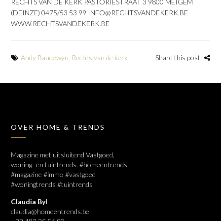
RECHTS VAN DE KERK PASTORIESTRAAT 3 9800 MEIGEM
(DEINZE) 0475/53 53 99 INFO@RECHTSVANDEKERK.BE
WWW.RECHTSVANDEKERK.BE
Andy Baudewyn
,
Rechts van de kerk
Share this post
OVER HOME & TRENDS
Magazine met uitsluitend Vastgoed,
woning -en tuintrends. #homeentrends
#magazine #immo #vastgoed
#woningtrends #tuintrends
Claudia Byl
claudia@homeentrends.be