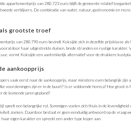
de appartementprijs van 280.723 euro blijft de gemeente relatief toegankelij
 tweede verblijvers. De combinatie van water, natuur, gastronomie en recr
als grootste troef
entprijs van 280.790 euro bevindt Koksijde zich in dezelfde prijsklasse a
ooral door haar uitgestrekte duinen, brede stranden en rustige karakter. 
natuur, vormt Koksijde een aantrekkelijk alternatief voor de drukkere kustpla
de aankoopprijs
kopers vaak eerst naar de aankoopprijs, maar minstens even belangrijk zijn a
e voorzieningen zijn er in de buurt? Is er voldoende horeca? Hoe groot is
er de komende jaren gepland?
ijl speelt een belangrijke rol. Sommigen voelen zich thuis in de levendigheid
siviteit zoeken. Daardoor bestaat er geen eenduidig antwoord op de vraag 
ft haar eigen karakter en spreekt een ander type koper aan.