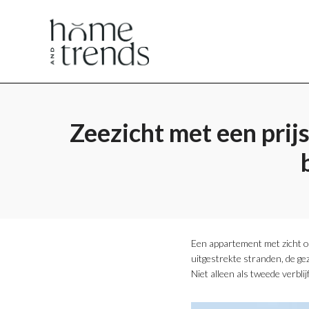
Home
Home
en
en
Zeezicht met een prij
Trends
Trends
​Een appartement met zicht op
uitgestrekte stranden, de gez
Niet alleen als tweede verbl
magazine
magazine