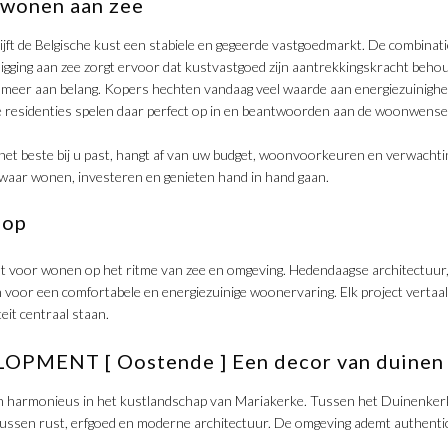
 wonen aan zee
lijft de Belgische kust een stabiele en gegeerde vastgoedmarkt. De combinat
 ligging aan zee zorgt ervoor dat kustvastgoed zijn aantrekkingskracht behou
eer aan belang. Kopers hechten vandaag veel waarde aan energiezuinighei
esidenties spelen daar perfect op in en beantwoorden aan de woonwense
 het beste bij u past, hangt af van uw budget, woonvoorkeuren en verwachtin
ek waar wonen, investeren en genieten hand in hand gaan.
oop
t voor wonen op het ritme van zee en omgeving. Hedendaagse architectuur,
oor een comfortabele en energiezuinige woonervaring. Elk project vertaalt
teit centraal staan.
PMENT [ Oostende ] Een decor van duinen 
zich harmonieus in het kustlandschap van Mariakerke. Tussen het Duinenker
ussen rust, erfgoed en moderne architectuur. De omgeving ademt authenticite