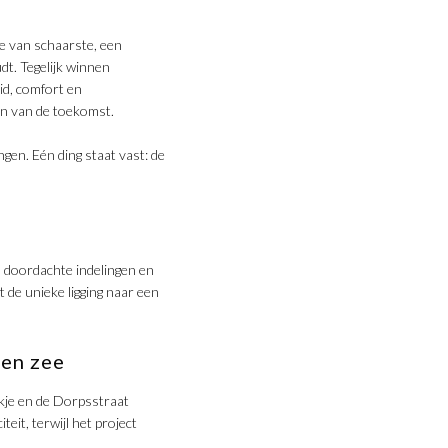
ie van schaarste, een
dt. Tegelijk winnen
d, comfort en
n van de toekomst.
gen. Eén ding staat vast: de
 doordachte indelingen en
 de unieke ligging naar een
en zee
kje en de Dorpsstraat
it, terwijl het project