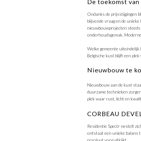
​De toekomst van
Ondanks de prijsstijgingen b
blijvende vraag en de unieke
nieuwbouwprojecten steeds m
onderhoudsgemak. Moderne r
​Welke gemeente uiteindelijk
Belgische kust blijft een pl
​Nieuwbouw te k
​Nieuwbouw aan de kust staa
duurzame technieken zorgen v
plek waar rust, licht en kwali
​CORBEAU DEVELO
​Residentie Spectr nestelt 
ontstaat een unieke balans t
resoluut vooruitkijkt.