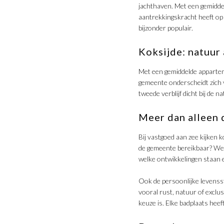
jachthaven. Met een gemiddel
aantrekkingskracht heeft op
bijzonder populair.
Koksijde: natuur 
​Met een gemiddelde appartem
gemeente onderscheidt zich v
tweede verblijf dicht bij de 
Meer dan alleen 
​Bij vastgoed aan zee kijken 
de gemeente bereikbaar? Welk
welke ontwikkelingen staan 
​Ook de persoonlijke levensst
vooral rust, natuur of exclu
keuze is. Elke badplaats hee