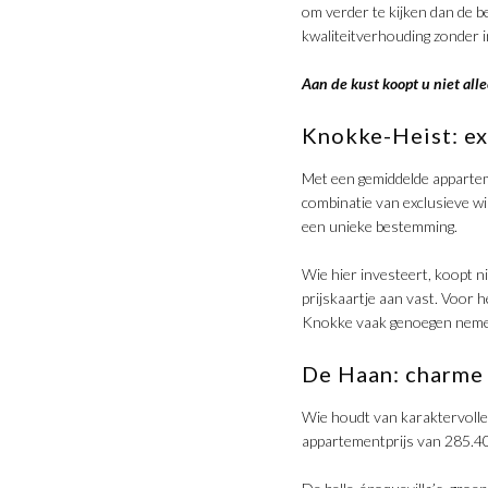
om verder te kijken dan de 
kwaliteitverhouding zonder i
​Aan de kust koopt u niet all
​Knokke-Heist: exc
Met een gemiddelde appartem
combinatie van exclusieve w
een unieke bestemming.
​Wie hier investeert, koopt 
prijskaartje aan vast. Voor
Knokke vaak genoegen neme
De Haan: charme 
​Wie houdt van karaktervolle
appartementprijs van 285.40