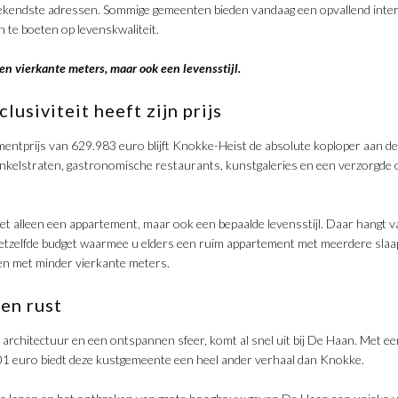
bekendste adressen. Sommige gemeenten bieden vandaag een opvallend inter
n te boeten op levenskwaliteit.
een vierkante meters, maar ook een levensstijl.
lusiviteit heeft zijn prijs
entprijs van 629.983 euro blijft Knokke-Heist de absolute koploper aan de
inkelstraten, gastronomische restaurants, kunstgaleries en een verzorgd
niet alleen een appartement, maar ook een bepaalde levensstijl. Daar hangt 
 hetzelfde budget waarmee u elders een ruim appartement met meerdere sla
n met minder vierkante meters.
en rust
 architectuur en een ontspannen sfeer, komt al snel uit bij De Haan. Met e
1 euro biedt deze kustgemeente een heel ander verhaal dan Knokke.