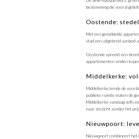
​De belle-époquevilla’s, gro
bestemming die vooral geliefd 
​Oostende: stede
Met een gemiddelde appartem
stad een uitgebreid aanbod 
​Oostende spreekt een breed 
appartementen vinden koper
​Middelkerke: vo
Middelkerke kende de voorbi
publieke ruimte maken de ge
Middelkerke vandaag zelfs ee
naar zeezicht zonder het pri
Nieuwpoort: leve
​Nieuwpoort combineert het 