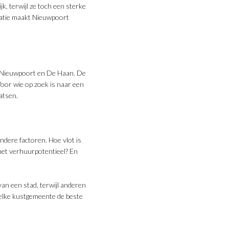
k, terwijl ze toch een sterke
eatie maakt Nieuwpoort
ls Nieuwpoort en De Haan. De
Voor wie op zoek is naar een
atsen.
ndere factoren. Hoe vlot is
 het verhuurpotentieel? En
 van een stad, terwijl anderen
welke kustgemeente de beste