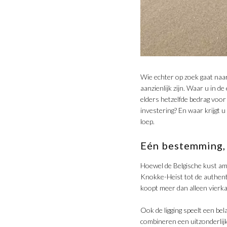
​Wie echter op zoek gaat naa
aanzienlijk zijn. Waar u in 
elders hetzelfde bedrag voo
investering? En waar krijgt
loep.
Eén bestemming, 
​Hoewel de Belgische kust amp
Knokke-Heist tot de authent
koopt meer dan alleen vierk
​Ook de ligging speelt een b
combineren een uitzonderlij