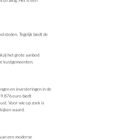
straling. Het is een
steden. Tegelijk biedt de
kzij het grote aanbod
re kustgemeenten.
ngen en investeringen in de
49.876 euro biedt
ust. Voor wie op zoek is
ekijken waard.
d van een moderne