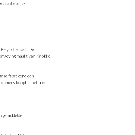
essante prijs-
 Belgische kust. De
e omgeving maakt van Knokke
vanzelfsprekend een
apkamers koopt, moet u in
en gemiddelde