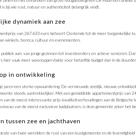
ene lanen en het ontbreken van grote hoogbouw geven De Haan een unieke uit
is bij wie rust, natuur en authenticiteit belangrijk vindt.
lijke dynamiek aan zee
entprijs van 267.633 euro behoort Oostende tot de meer toegankelijke kust
aan winkels, horeca, cultuur en evenementen.
publiek aan: van jonge gezinnen tot investeerders en actieve senioren. Dan
s hier vaak meer woonoppervlakte voor hetzelfde budget dan in de duurde
lop in ontwikkeling
je jaren een sterke opwaardering. De vernieuwde zeedijk, nieuwe ontwikkeli
meente steeds aantrekkelijker. Met een gemiddelde appartementprijs van 2
n van de meest interessante prijs-kwaliteitverhoudingen aan de Belgische k
jsniveau van de meest exclusieve badplaatsen, is deze gemeente zeker het b
n tussen zee en jachthaven
beste van twee werelden: de rust van een kustgemeente en de levendighei