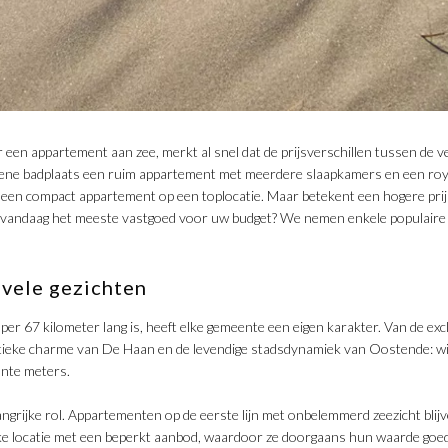
r een appartement aan zee, merkt al snel dat de prijsverschillen tussen de
de ene badplaats een ruim appartement met meerdere slaapkamers en een royaa
r een compact appartement op een toplocatie. Maar betekent een hogere pri
 u vandaag het meeste vastgoed voor uw budget? We nemen enkele populair
vele gezichten
er 67 kilometer lang is, heeft elke gemeente een eigen karakter. Van de excl
ieke charme van De Haan en de levendige stadsdynamiek van Oostende: wi
ante meters.
elangrijke rol. Appartementen op de eerste lijn met onbelemmerd zeezicht bli
ke locatie met een beperkt aanbod, waardoor ze doorgaans hun waarde goe