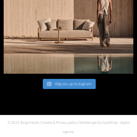
Volg ons op Instagram
© 2023 Targa Media |
Cookie & Privacy policy
| Webdesign by
Ozalith.be
- digital
agency