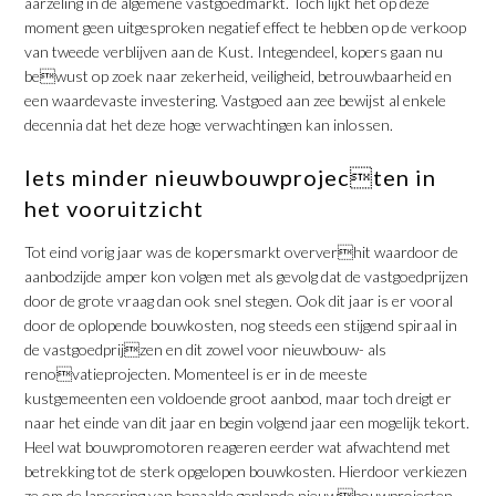
aarzeling in de algemene vastgoedmarkt. Toch lijkt het op deze
moment geen uitgesproken negatief effect te hebben op de verkoop
van tweede verblijven aan de Kust. Integendeel, kopers gaan nu
bewust op zoek naar zekerheid, veiligheid, betrouwbaarheid en
een waardevaste investering. Vastgoed aan zee bewijst al enkele
decennia dat het deze hoge verwachtingen kan inlossen.
Iets minder nieuwbouwprojecten in
het vooruitzicht
Tot eind vorig jaar was de kopersmarkt oververhit waardoor de
aanbodzijde amper kon volgen met als gevolg dat de vastgoedprijzen
door de grote vraag dan ook snel stegen. Ook dit jaar is er vooral
door de oplopende bouwkosten, nog steeds een stijgend spiraal in
de vastgoedprijzen en dit zowel voor nieuwbouw- als
renovatieprojecten. Momenteel is er in de meeste
kustgemeenten een voldoende groot aanbod, maar toch dreigt er
naar het einde van dit jaar en begin volgend jaar een mogelijk tekort.
Heel wat bouwpromotoren reageren eerder wat afwachtend met
betrekking tot de sterk opgelopen bouwkosten. Hierdoor verkiezen
ze om de lancering van bepaalde geplande nieuwbouwprojecten