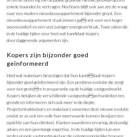
enkele maanden te vertragen. Nochtans blijft ook aan zee de vraag
naar een modern nieuwbouwappartement bijzonder groot. Een
nieuwbouwappartement staat immers garant voor een hoger
wooncomfort en een veel zuiniger energieverbruik. Twee zaken die
in de huidige tijden voor heel wat kandidaat-kopers
doorslaggevende argumenten zijn.
Kopers zijn bijzonder goed
geïnformeerd
Heel wat makelaars bevestigen dat hun kandidaat-kopers
bijzonder goed geïnformeerd zijn. Een positieve evolutie die zorgt
voor een grotere transparantie op de huidige vastgoedmarkt.
Kopers bekijken de verschillende vastgoedopportuniteiten ten
gronde en informeren zich ook meer in de diepte.
Projectontwikkelaars en makelaars omarmen deze nieuwe evolutie
omdat ze zo ook ten volle hun meerwaarde kunnen bewijzen ten
opzichte van hun cliënteel. Klanten waarderen ervaring, deskundig
advies en een jarenlange expertise. In de huidige tijden kan een
professionele vastgoedmakelaar die ontegensprekelijke troeven