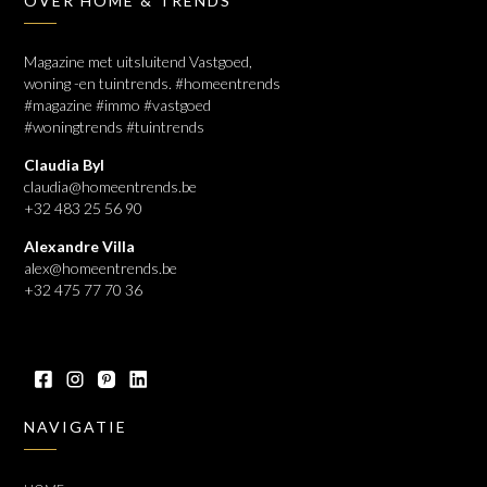
OVER HOME & TRENDS
Magazine met uitsluitend Vastgoed,
woning -en tuintrends. #homeentrends
#magazine #immo #vastgoed
#woningtrends #tuintrends
Claudia Byl
claudia@homeentrends.be
+32 483 25 56 90
Alexandre Villa
alex@homeentrends.be
+32 475 77 70 36
NAVIGATIE