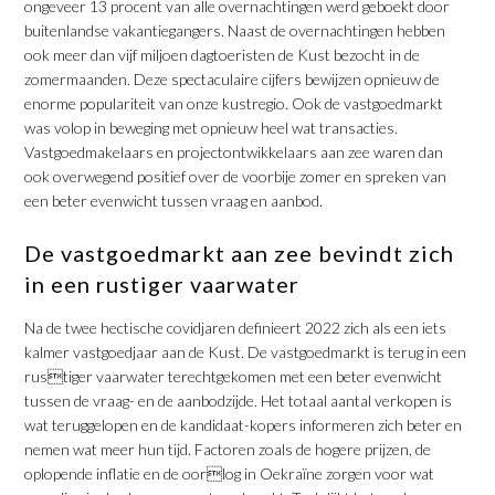
ongeveer 13 procent van alle overnachtingen werd geboekt door
buitenlandse vakantiegangers. Naast de overnachtingen hebben
ook meer dan vijf miljoen dagtoeristen de Kust bezocht in de
zomermaanden. Deze spectaculaire cijfers bewijzen opnieuw de
enorme populariteit van onze kustregio. Ook de vastgoedmarkt
was volop in beweging met opnieuw heel wat transacties.
Vastgoedmakelaars en projectontwikkelaars aan zee waren dan
ook overwegend positief over de voorbije zomer en spreken van
een beter evenwicht tussen vraag en aanbod.
De vastgoedmarkt aan zee bevindt zich
in een rustiger vaarwater
Na de twee hectische covidjaren definieert 2022 zich als een iets
kalmer vastgoedjaar aan de Kust. De vastgoedmarkt is terug in een
rustiger vaarwater terechtgekomen met een beter evenwicht
tussen de vraag- en de aanbodzijde. Het totaal aantal verkopen is
wat teruggelopen en de kandidaat-kopers informeren zich beter en
nemen wat meer hun tijd. Factoren zoals de hogere prijzen, de
oplopende inflatie en de oorlog in Oekraïne zorgen voor wat