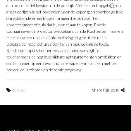
dan ook effectief bewijzen in de praktijk. Met de sterk opgelopen
energieprijzen is het bovendien voor de koper geen overbodige luxe
om voldoende en eerlijk geïnformeerd te zijn over het
appartement of huis dat hij wenst aan te kopen. Enkele
toonaangevende projectontwikkelaars aan de Kust zetten meer en
meer in op een unieke klantenbeleving en gebruiken naast
uitgebreide infobrochures ook tal van nieuwe digitale tools.
Kandidaat-kopers kunnen zo aan de hand van digitale
touchscreens de nog beschikbare appartementen ontdekken en
op die manier op een revolutionaire wijze kennis maken met het
project, de uitzichten en de totale omgeving.
de kust
Share this post